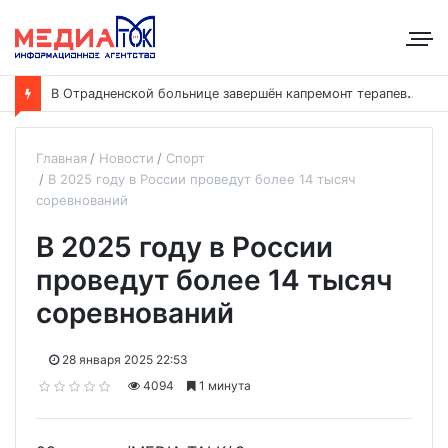
В
Отрадненской больнице завершён капремонт терапевтического корпуса
Главная
Новости
Спорт
В 2025 году в России проведут более 14 тысяч
соревнований
В 2025 году в России
проведут более 14 тысяч
соревнований
28 января 2025 22:53
4094
1 минута