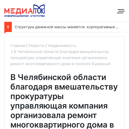
С
труктура денежной массы меняется: корпоративные депозиты обогнали вклады населения
Главная
Новости
Недвижимость
В Челябинской области благодаря вмешательству
прокуратуры управляющая компания организовала
ремонт многоквартирного дома в посёлке Буранный
В Челябинской области
благодаря вмешательству
прокуратуры
управляющая компания
организовала ремонт
многоквартирного дома в